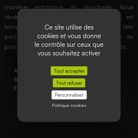
manière esthétique et structurée. Nous
réalisons des prises de vue soignées, en
Ce site utilise des
tenant compte de la lumière, des
cookies et vous donne
perspectives et de la composition, afin de
le contrôle sur ceux que
produire des images fidèles et impactantes.
vous souhaitez activer
Architecture intérieure / extérieure
Tout accepter
Sites professionnels
Tout refuser
Environnements et paysages
Personnaliser
Politique cookies