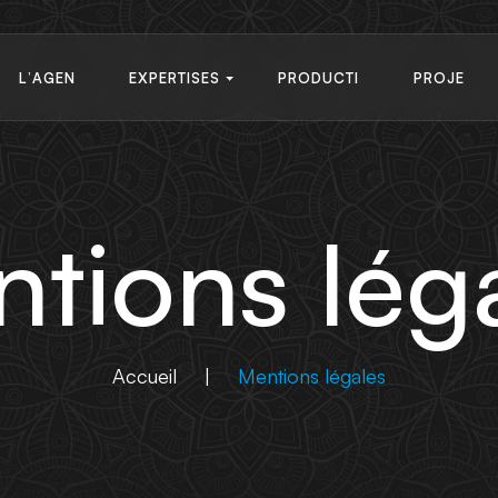
L
’
A
G
E
N
E
X
P
E
R
T
I
S
E
S
P
R
O
D
U
C
T
I
P
R
O
J
E
C
E
E
X
P
E
R
T
I
S
E
S
O
N
T
S
L
’
A
G
E
N
P
R
O
D
U
C
T
I
P
R
O
J
E
C
E
O
N
T
S
tions lég
Accueil
|
Mentions légales