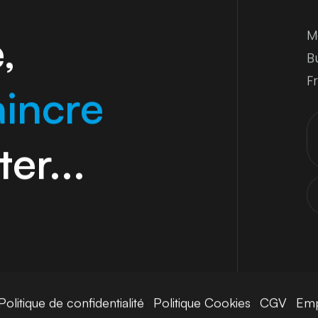
,
M
B
F
aincre
ter...
Politique de confidentialité
Politique Cookies
CGV
Emp