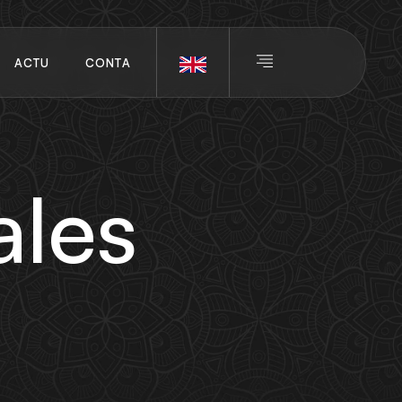
A
C
T
U
C
O
N
T
A
S
C
T
A
C
T
U
C
O
N
T
A
S
C
T
ales