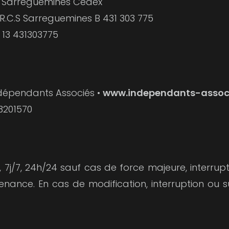
01 Sarreguemines Cedex
- R.C.S Sarreguemines B 431 303 775
 13 431303775
 Indépendants Associés •
www.independants-assoc
33201570
it, 7j/7, 24h/24 sauf cas de force majeure, inte
ance. En cas de modification, interruption ou sus